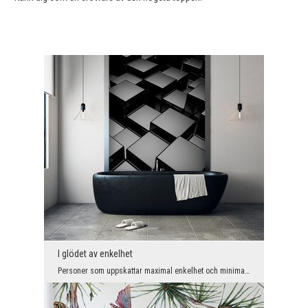
I glödet av enkelhet
Personer som uppskattar maximal enkelhet och minimalism på högsta nivå kommer säkert att bli nöjd...