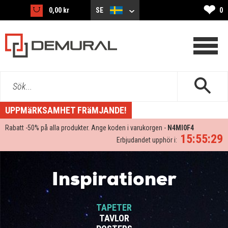
❤
0,00 kr
SE
0
Sök...
UPPMäRKSAMHET FRäMJANDE!
Rabatt -
50%
på alla produkter. Ange koden i varukorgen -
N4MI0F4
15:55:28
Erbjudandet upphör i:
Inspirationer
TAPETER
TAVLOR