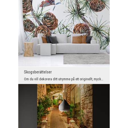
Skogsberättelser
Om du vill dekorera ditt utrymme på ett originellt, mycket elegant och okonventionellt sätt, är d...