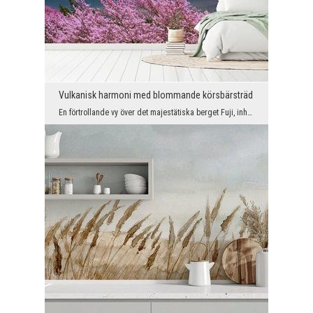
Vulkanisk harmoni med blommande körsbärsträd
En förtrollande vy över det majestätiska berget Fuji, inhöljt i dimma och moln, kompletteras av e...