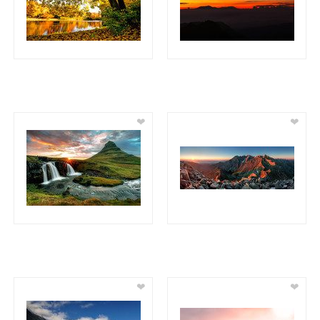
❤
❤
❤
❤