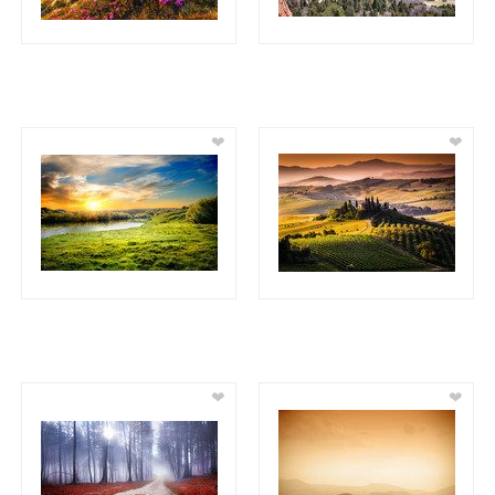
❤
❤
❤
❤