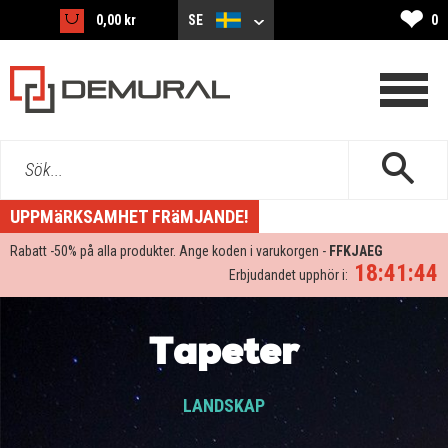
❤
0,00 kr
SE
0
Sök...
UPPMäRKSAMHET FRäMJANDE!
Rabatt -
50%
på alla produkter. Ange koden i varukorgen -
FFKJAEG
18:41:42
Erbjudandet upphör i:
Tapeter
LANDSKAP