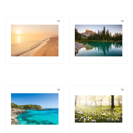
❤
❤
❤
❤