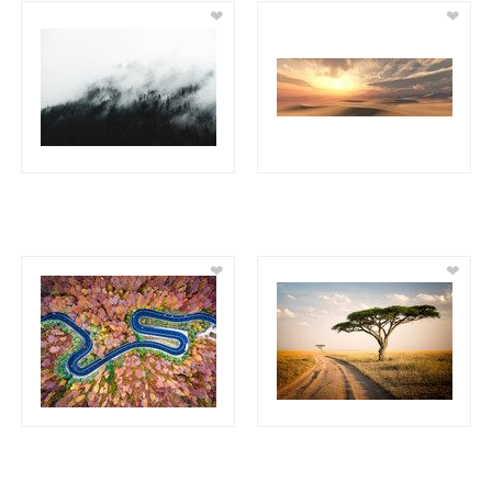
❤
❤
❤
❤