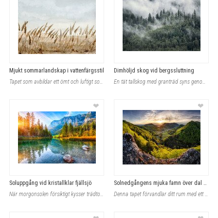
Mjukt sommarlandskap i vattenfärgsstil
Dimhöljd skog vid bergssluttning
Tapet som avbildar ett ömt och luftigt sommarlandskap med vass och gräsfält i mj
En tät tallskog med granträd syns genom en mjuk dimma som sveper över bergssidan
❤
❤
Soluppgång vid kristallklar fjällsjö
Solnedgångens mjuka famn över dal och berg
När morgonsolen försiktigt kysser trädtopparna och fjällens silhuetter speglas i
Denna tapet förvandlar ditt rum med ett storslaget landskap där solnedgångens va