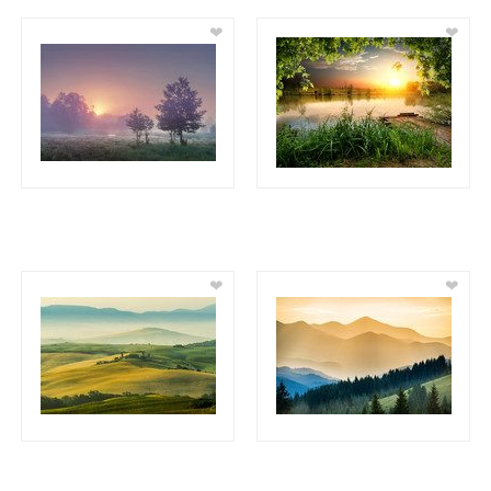
❤
❤
❤
❤