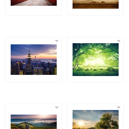
❤
❤
❤
❤