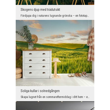
Skogens djup med trädutsikt
Fördjupa dig i naturens lugnande grönska – en fototapet med panoramautsikt över en björkskog skap...
Soliga kullar i solnedgången
Skapa lugnet från en sommareftermiddag i ditt hem – en fototapet med vajande sädesfält och det va...