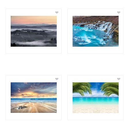
❤
❤
❤
❤