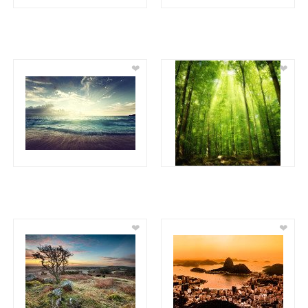
❤
❤
❤
❤