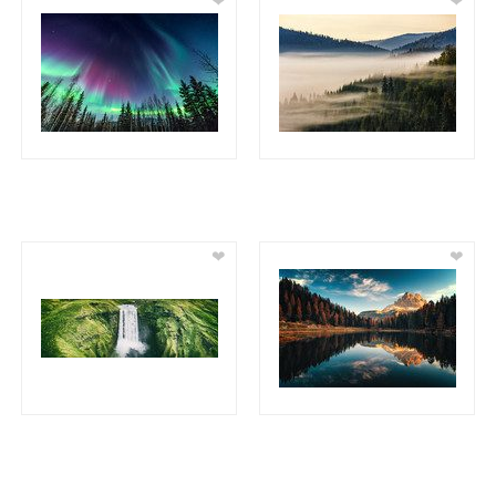
❤
❤
❤
❤