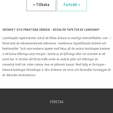
< Tillbaka
Fortsätt >
SKÖNHET OCH PRAKTISKA VÄRDEN - DESSA ÄR TAPETER AV LANDSKAP!
Landskapets tapet kommer också att tilltala älskare av ovanliga interiörtillbehör, som - i
likhet med de rekommenderade dekorerna - kombinerar iögonfallande skönhet och
funktionalitet. Tack vare moderna tapeter med fokus på de vackra landskapen kommer
vi att kunna tillbringa varje morgon i hjärtat av en fjällstuga eller vid stranden av ett
varmt hav. Vi dricker vårt första kaffe under en exotisk palm och tillbringar en
romantisk kväll när solen somnar över en pittoresk kanjon. Med hjälp av förslagen i
Demural-katalogen förverkligar vi våra drömmar om resor och förvandlar husväggen till
en dekorativ utsiktsterrass.
FÖRETAG