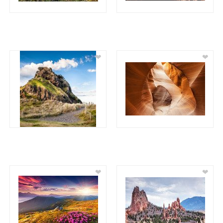
❤
❤
❤
❤