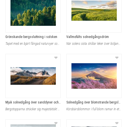
Grönskande bergssluttning i solsken
Vallmofälts solnedgångsdröm
Tapet med en bjärt fångad naturvyer som framhäver en skogsklädd sluttning där so
När solens sista strålar leker över böljande fält fylls rummet med en vibrerande
❤
❤
Mjuk solnedgång över sanddyner och berg
Solnedgång över blomstrande bergslandskap
Bergstopparna sträcker sig majestätiskt mot en molnig himmel där solnedgångens v
Körsbärsblommor i full blom ramar in ett majestätiskt berg som når upp mot himle
❤
❤