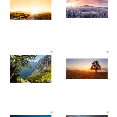
❤
❤
❤
❤