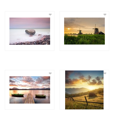
❤
❤
❤
❤