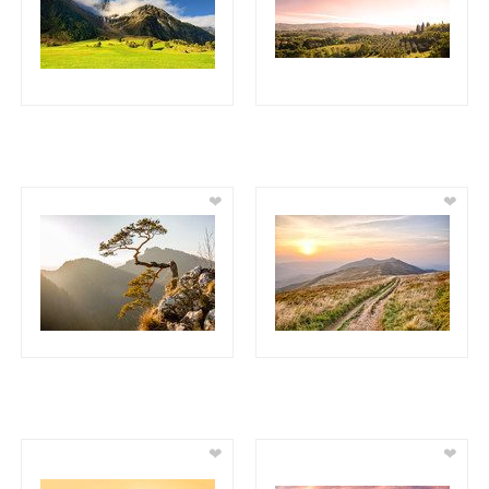
❤
❤
❤
❤