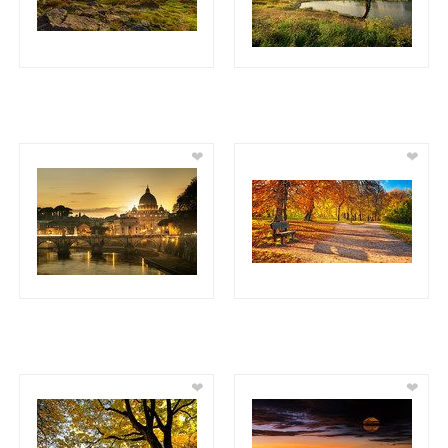
❤
❤
❤
❤