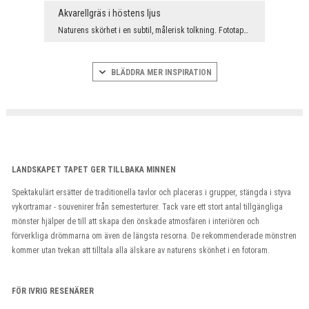
Akvarellgräs i höstens ljus
Naturens skörhet i en subtil, målerisk tolkning. Fototapeten visar gyllene gräs som böljar mot en...
BLÄDDRA MER INSPIRATION
LANDSKAPET TAPET GER TILLBAKA MINNEN
Spektakulärt ersätter de traditionella tavlor och placeras i grupper, stängda i styva
vykortramar - souvenirer från semesterturer. Tack vare ett stort antal tillgängliga
mönster hjälper de till att skapa den önskade atmosfären i interiören och
förverkliga drömmarna om även de längsta resorna. De rekommenderade mönstren
kommer utan tvekan att tilltala alla älskare av naturens skönhet i en fotoram.
FÖR IVRIG RESENÄRER