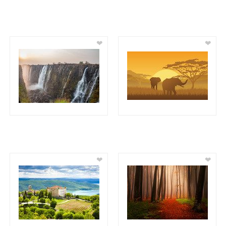
❤
❤
❤
❤