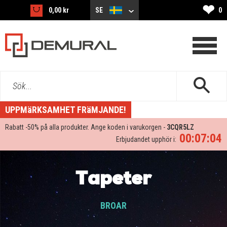
❤
0,00 kr
SE
0
Sök...
UPPMäRKSAMHET FRäMJANDE!
Rabatt -
50%
på alla produkter. Ange koden i varukorgen -
3CQR5LZ
00:07:03
Erbjudandet upphör i:
Tapeter
BROAR