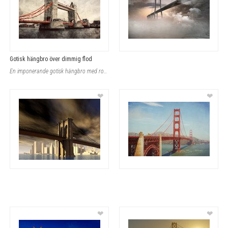
Gotisk hängbro över dimmig flod
En imponerande gotisk hängbro med robust stenbygge sträcker sig över en stilla f
❤
❤
❤
❤