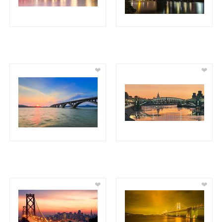
❤
❤
❤
❤