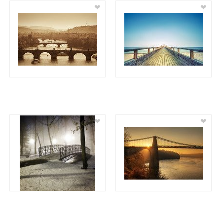
❤
❤
❤
❤