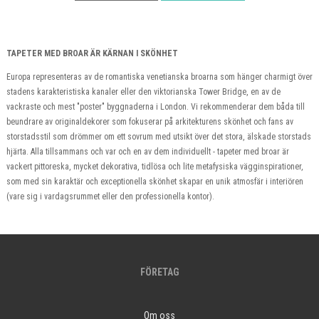
TAPETER MED BROAR ÄR KÄRNAN I SKÖNHET
Europa representeras av de romantiska venetianska broarna som hänger charmigt över
stadens karakteristiska kanaler eller den viktorianska Tower Bridge, en av de
vackraste och mest "poster" byggnaderna i London. Vi rekommenderar dem båda till
beundrare av originaldekorer som fokuserar på arkitekturens skönhet och fans av
storstadsstil som drömmer om ett sovrum med utsikt över det stora, älskade storstads
hjärta. Alla tillsammans och var och en av dem individuellt - tapeter med broar är
vackert pittoreska, mycket dekorativa, tidlösa och lite metafysiska vägginspirationer,
som med sin karaktär och exceptionella skönhet skapar en unik atmosfär i interiören
(vare sig i vardagsrummet eller den professionella kontor).
FÖRETAG
Om oss