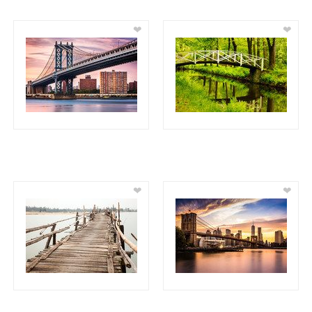
❤
❤
❤
❤