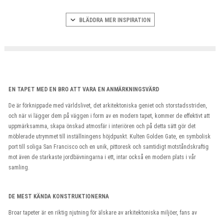
BLÄDDRA MER INSPIRATION
EN TAPET MED EN BRO ATT VARA EN ANMÄRKNINGSVÄRD
De är förknippade med världslivet, det arkitektoniska geniet och storstadsstriden,
och när vi lägger dem på väggen i form av en modern tapet, kommer de effektivt att
uppmärksamma, skapa önskad atmosfär i interiören och på detta sätt gör det
möblerade utrymmet till inställningens höjdpunkt. Kulten Golden Gate, en symbolisk
port till soliga San Francisco och en unik, pittoresk och samtidigt motståndskraftig
mot även de starkaste jordbävningarna i ett, intar också en modern plats i vår
samling.
DE MEST KÄNDA KONSTRUKTIONERNA
Broar tapeter är en riktig njutning för älskare av arkitektoniska miljöer, fans av