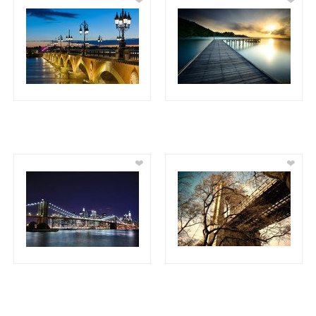
❤
❤
❤
❤