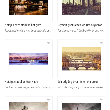
Nattljus över stadens hängbro
Skymningssiluetten vid Brooklynbron
Tapet med motiv av en imponerande upplyst hängbro över en flod, där stadens natt
Tapet med motiv från Brooklynbron i New York, där kvällens milda skymningsljus s
❤
❤
Nattligt stadsljus över vatten
Solnedgång över historiska broar
Det här motivet skapar en distinkt atmosfär i rummet genom stadens silhuett med
När solens mjuka ljus sveper över stadens silhuett, framträder en scen av lugn o
❤
❤