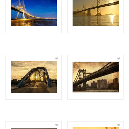
❤
❤
❤
❤