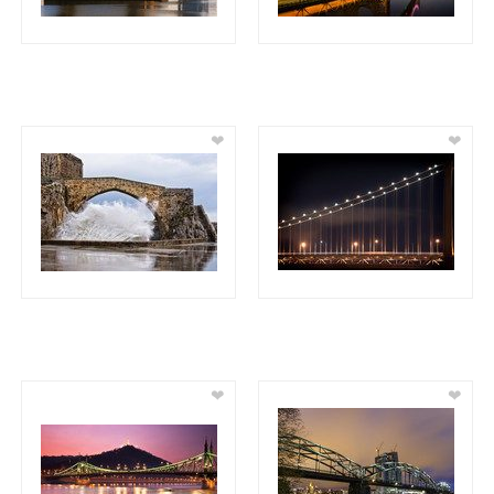
❤
❤
❤
❤