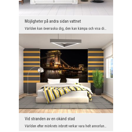
Möjligheter på andra sidan vattnet
Världen kan överraska dig, den kan kämpa och visa dig vad den bryr sig mest om. Om du vill vara e...
Vid stranden av en okänd stad
Världen efter mörkrets inbrott verkar vara helt annorlunda än tidigare. Varje stund i en främmand...