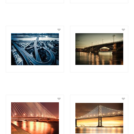
❤
❤
❤
❤