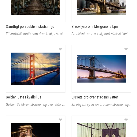
Oändligt perspektiv i stadsmiljö
Brooklynbron i Morgonens Ljus
Ett kraftfullt motiv som drar in dig i en stadsmiljös råa struktur med en rostig
Brooklynbron reser sig majestätiskt i det mjuka morgonljuset, med Manhattans sky
❤
❤
Golden Gate i kvällsljus
Ljusets bro över stadens vatten
Golden Gatebron sträcker sig över stilla vatten under en färgstark solnedgång so
En elegant vy av en bro som sträcker sig över ett spegelblankt vatten, där stads
❤
❤