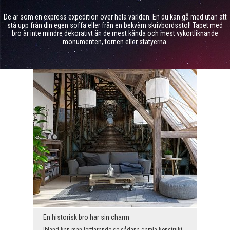
De är som en express expedition över hela världen. En du kan gå med utan att
stå upp från din egen soffa eller från en bekväm skrivbordsstol! Tapet med
bro är inte mindre dekorativt än de mest kända och mest vykortliknande
monumenten, tornen eller statyerna.
En historisk bro har sin charm
Ibland kan man fortfarande se sådana gamla konstruktioner. De är övergivna, oanvändbara och förva...