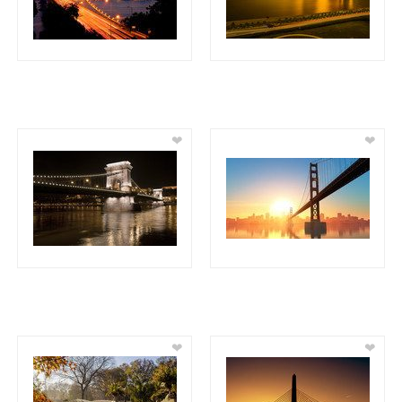
❤
❤
❤
❤