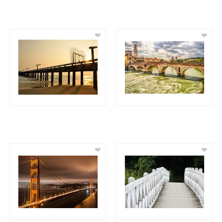
❤
❤
❤
❤