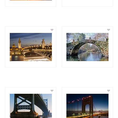
❤
❤
❤
❤