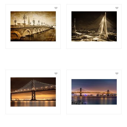
❤
❤
❤
❤