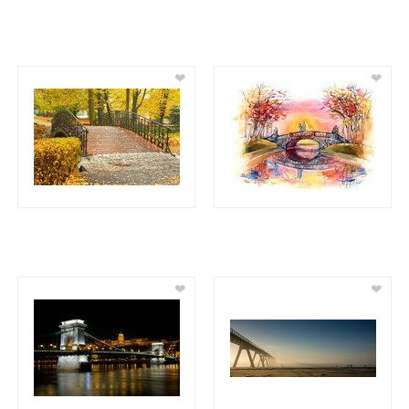
❤
❤
❤
❤