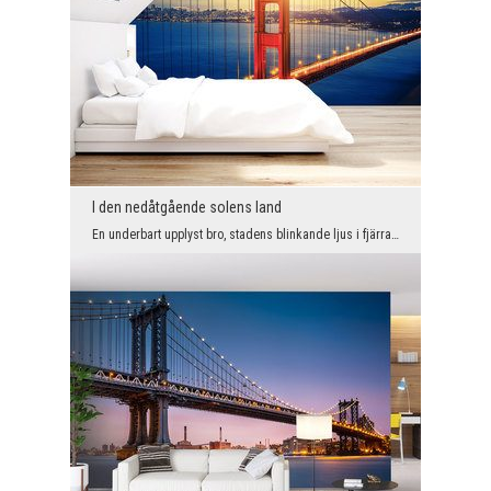
I den nedåtgående solens land
En underbart upplyst bro, stadens blinkande ljus i fjärran och en spektakulär solnedgång - du mås...