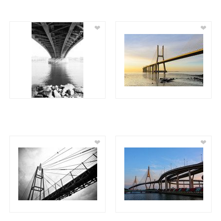
❤
❤
❤
❤