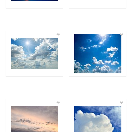
❤
❤
❤
❤