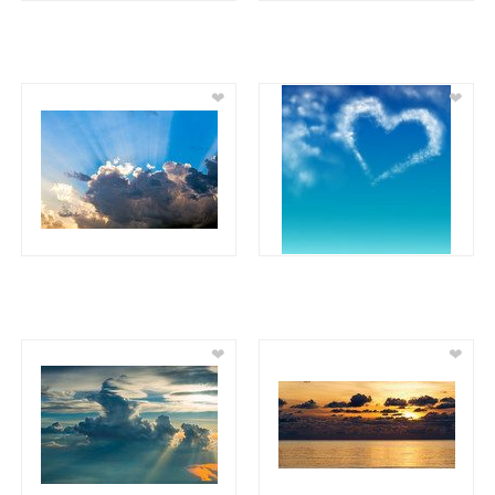
❤
❤
❤
❤