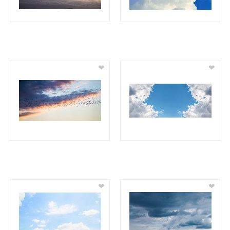
❤
❤
❤
❤