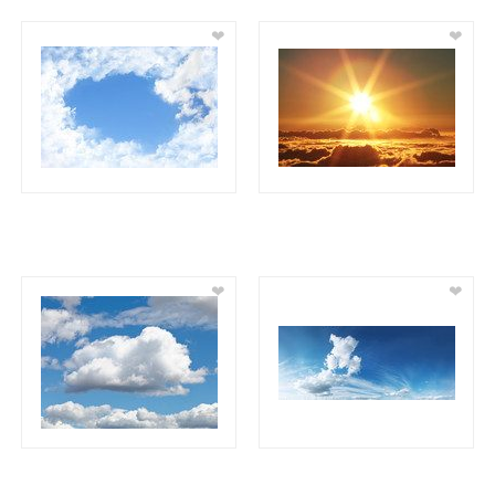
❤
❤
❤
❤