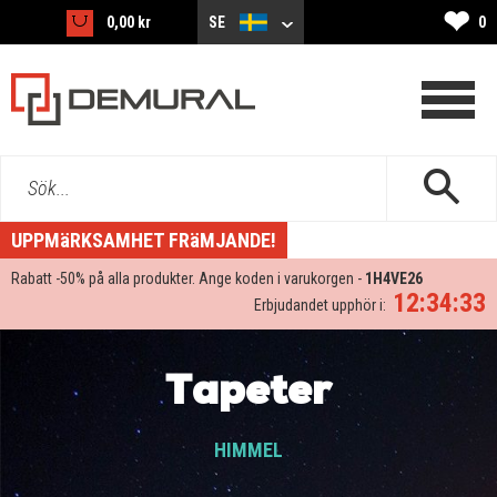
❤
0,00 kr
SE
0
Sök...
UPPMäRKSAMHET FRäMJANDE!
Rabatt -
50%
på alla produkter. Ange koden i varukorgen -
1H4VE26
12:34:32
Erbjudandet upphör i:
Tapeter
HIMMEL