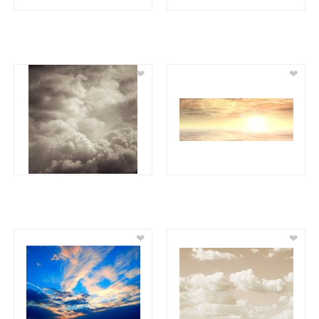
❤
❤
❤
❤