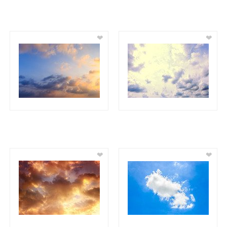
❤
❤
❤
❤