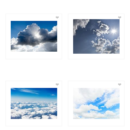
❤
❤
❤
❤