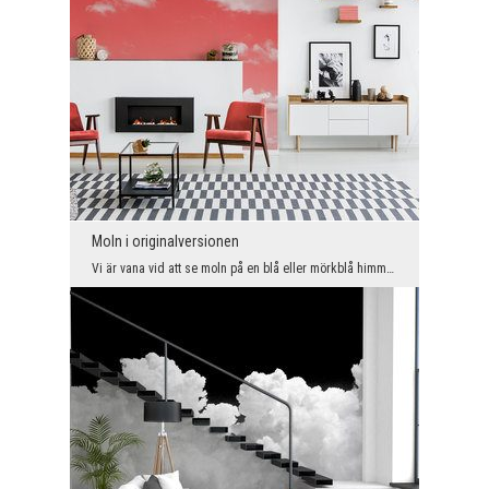
Moln i originalversionen
Vi är vana vid att se moln på en blå eller mörkblå himmel. Tänk om det var en intensiv korallfärg...