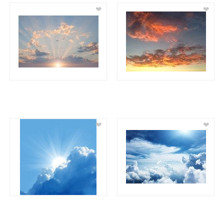
❤
❤
❤
❤