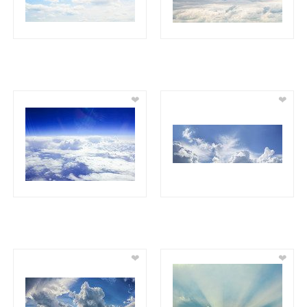
❤
❤
❤
❤