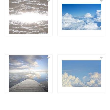
❤
❤
❤
❤