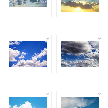
❤
❤
❤
❤