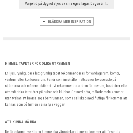
Varje tid på dygnet styrs av sina egna lagar. Dagen är full av ljus och skönhet, natten döljer si...
BLÄDDRA MER INSPIRATION
HIMMEL TAPETER FÖR OLIKA UTRYMMEN
En ljus, rymlig, bara lätt grumlig tapet rekommenderas för vardagsrum, kontor,
väntrum eller konferensrum. Fanér som innehåller nattscener fokuserade på
stjärnorna och månens skönhet - vi rekommenderar dem för sovrum, boudoirer eller
atmosfäriska interiörer på pubar och klubbar. De med söta, målade moln kommer
utan tvekan att bevisa sig i barnrummen, som i sällskap med fluffiga får kommer att
kännas som på himlen i sina fyra väggar!
ATT KUNNA MÅ BRA
De föreslagna, verkligen himmelska väggdekorationerna kommer att förvandla