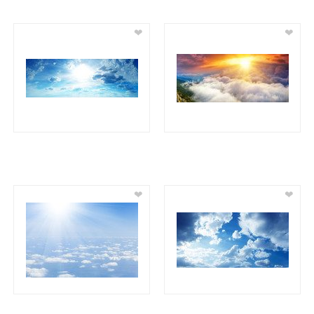
❤
❤
❤
❤