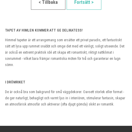
< Tillbaka
Fortsätt >
TAPET AV HIMLEN KOMMER ATT GE DELIKATESS!
Himmel tapeter är ett arrangemang som ersätter ett privat paradis, ett fantastiskt
sätt att lysa upp rummet snabbt och omge det med ett vänligt, soligt utseende. Det
är också en extremt praktisk idé att skapa ett romantiskt, riktigt nattklimat i
sovrummet - vilket bara främjar romantiska möten för två och garanterar en lugn
sömn.
I DRÖMRIKET
De är också bra som bakgrund för små väggdekorer. Oavsett storlek eller format -
de ger naturligt, behagligt och varmt ljus in i interiören, stimulerar fantasin, skapar
en atmosfärisk atmosfär och aktiverar (ofta djupt gömda) skikt av romantik.