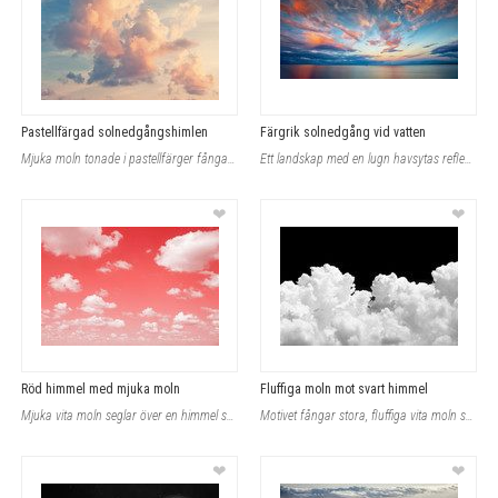
Pastellfärgad solnedgångshimlen
Färgrik solnedgång vid vatten
Mjuka moln tonade i pastellfärger fångar blickarna i denna tapet, som skildrar e
Ett landskap med en lugn havsytas reflektion och himmel fylld av färgrika moln i
❤
❤
Röd himmel med mjuka moln
Fluffiga moln mot svart himmel
Mjuka vita moln seglar över en himmel som strålar i röda toner och skapar en var
Motivet fångar stora, fluffiga vita moln som står i skarp kontrast mot en svart
❤
❤