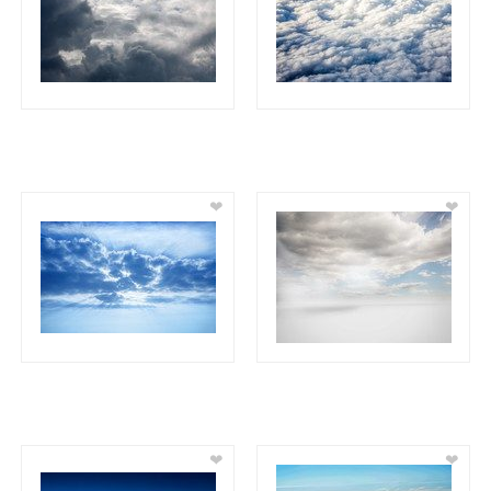
❤
❤
❤
❤