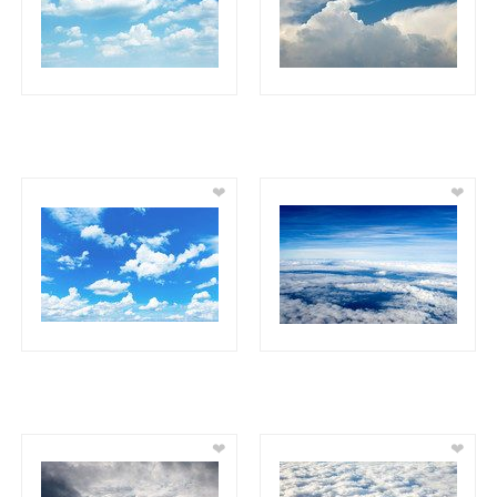
❤
❤
❤
❤