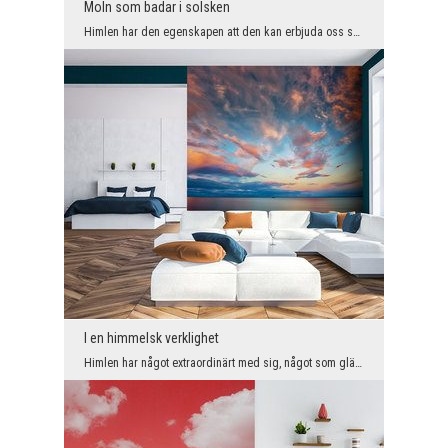
Moln som badar i solsken
Himlen har den egenskapen att den kan erbjuda oss spektakulära shower när som helst på dygnet ell...
I en himmelsk verklighet
Himlen har något extraordinärt med sig, något som gläder, lugnar men också lockar ögat. Förmodlig...