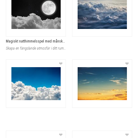
Magiskt natthimmelsspel med månsken
Skapa en fängslande atmosfär i ditt rum med denna tapet som sprakar av kontrast
❤
❤
❤
❤