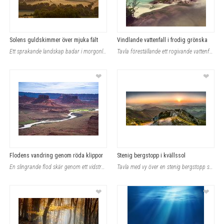
Solens guldskimmer över mjuka fält
Vindlande vattenfall i frodig grönska
Ett sprakande landskap badar i morgonljusets varma, gyllene toner som sakta svep
Tavla föreställande ett rogivande vattenfall som sakta flyter över steniga kante
❤
❤
Flodens vandring genom röda klippor
Stenig bergstopp i kvällssol
En slingrande flod skär genom ett vidsträckt ökenlandskap där solbelysta klippfo
Tavla med vy över en stenig bergstopp som breder ut sig mot avlägsna kullar unde
❤
❤