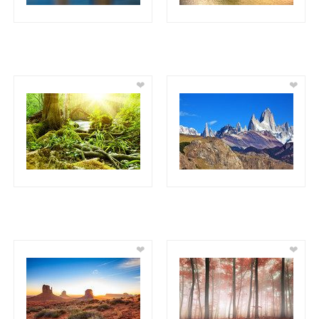
❤
❤
❤
❤