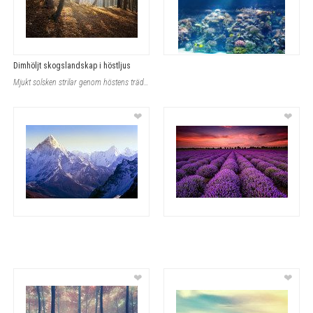
Dimhöljt skogslandskap i höstljus
Mjukt solsken strilar genom höstens trädstammar och lyser upp det täta skogsland
❤
❤
❤
❤