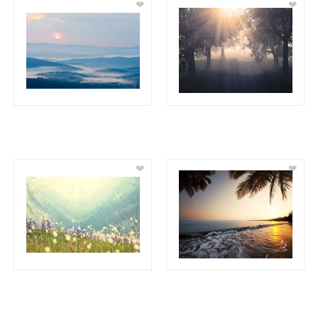
❤
❤
❤
❤