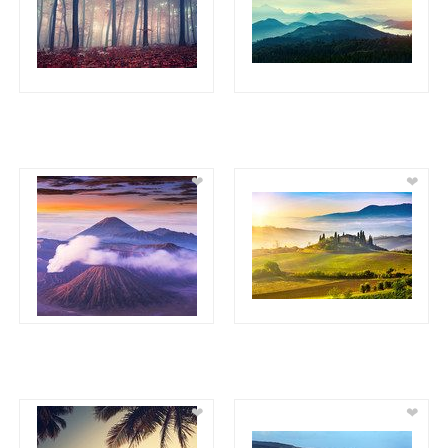
❤
❤
❤
❤