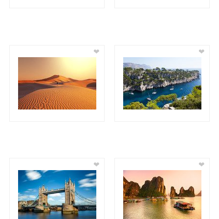
❤
❤
❤
❤