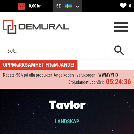
❤
0,00 kr
SE
0
Sök...
UPPMäRKSAMHET FRäMJANDE!
Rabatt -
50%
på alla produkter. Ange koden i varukorgen -
WWMYYH3
05:24:34
Erbjudandet upphör i:
Tavlor
LANDSKAP