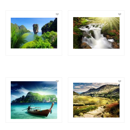
❤
❤
❤
❤