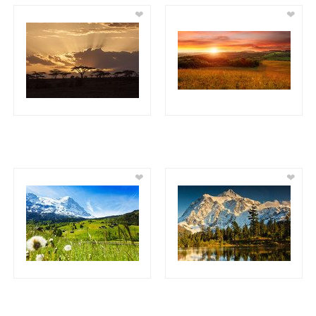
❤
❤
❤
❤