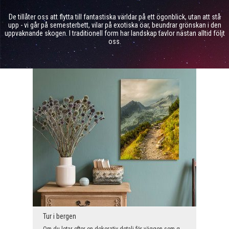
De tillåter oss att flytta till fantastiska världar på ett ögonblick, utan att stå
upp - vi går på semesterbett, vilar på exotiska öar, beundrar grönskan i den
uppvaknande skogen. I traditionell form har landskap tavlor nästan alltid följt
oss.
Tur i bergen
Om du letar efter en dekorativ detalj för väggen som gör att du inte blir uttråkad i ditt moderna...