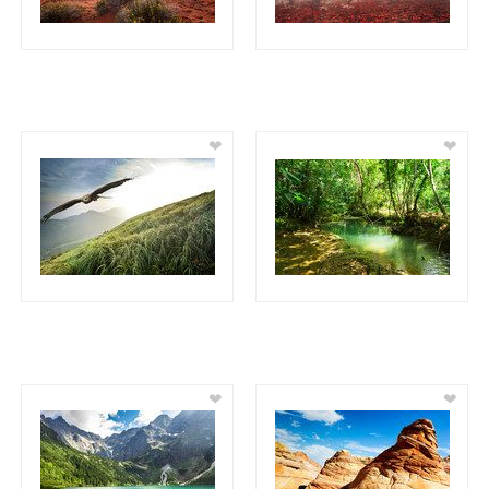
❤
❤
❤
❤