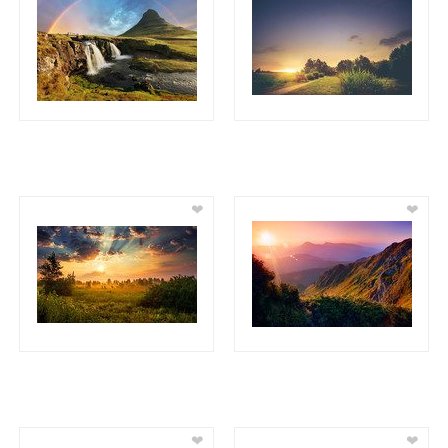
❤
❤
❤
❤