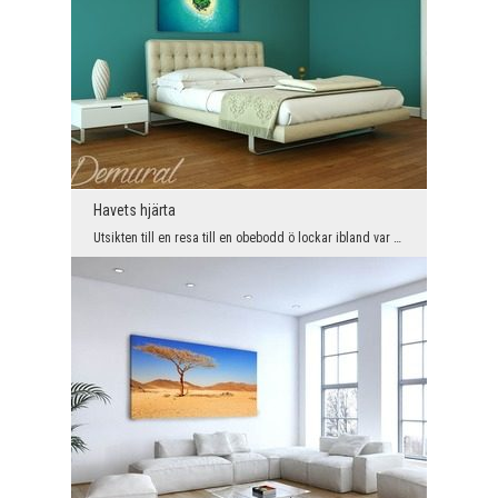
Havets hjärta
Utsikten till en resa till en obebodd ö lockar ibland var och en av oss. Mitt i den dagliga varda...