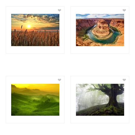
❤
❤
❤
❤