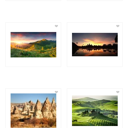
❤
❤
❤
❤