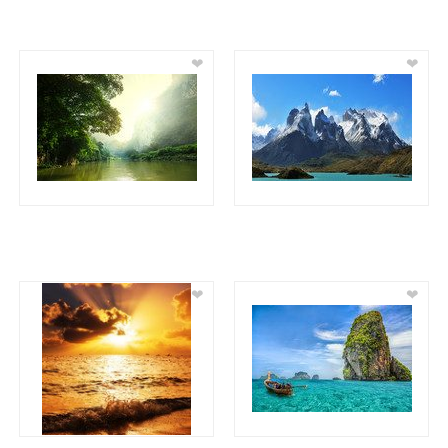
❤
❤
❤
❤