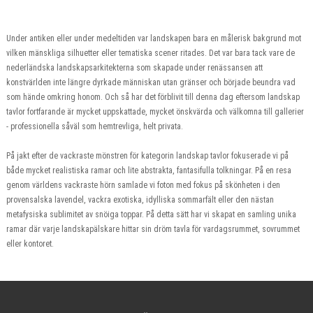
Under antiken eller under medeltiden var landskapen bara en målerisk bakgrund mot
vilken mänskliga silhuetter eller tematiska scener ritades. Det var bara tack vare de
nederländska landskapsarkitekterna som skapade under renässansen att
konstvärlden inte längre dyrkade människan utan gränser och började beundra vad
som hände omkring honom. Och så har det förblivit till denna dag eftersom landskap
tavlor fortfarande är mycket uppskattade, mycket önskvärda och välkomna till gallerier
- professionella såväl som hemtrevliga, helt privata.
På jakt efter de vackraste mönstren för kategorin landskap tavlor fokuserade vi på
både mycket realistiska ramar och lite abstrakta, fantasifulla tolkningar. På en resa
genom världens vackraste hörn samlade vi foton med fokus på skönheten i den
provensalska lavendel, vackra exotiska, idylliska sommarfält eller den nästan
metafysiska sublimitet av snöiga toppar. På detta sätt har vi skapat en samling unika
ramar där varje landskapälskare hittar sin dröm tavla för vardagsrummet, sovrummet
eller kontoret.