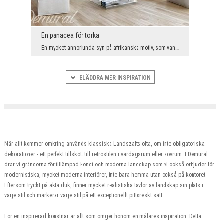
En panacea för torka
En mycket annorlunda syn på afrikanska motiv, som vanligtvis dominerar varma, exotiska interiörer...
BLÄDDRA MER INSPIRATION
När allt kommer omkring används klassiska Landszafts ofta, om inte obligatoriska
dekorationer - ett perfekt tillskott till retrostilen i vardagsrum eller sovrum. I Demural
drar vi gränserna för tillämpad konst och moderna landskap som vi också erbjuder för
modernistiska, mycket moderna interiörer, inte bara hemma utan också på kontoret.
Eftersom tryckt på äkta duk, finner mycket realistiska tavlor av landskap sin plats i
varje stil och markerar varje stil på ett exceptionellt pittoreskt sätt.
För en inspirerad konstnär är allt som omger honom en målares inspiration. Detta