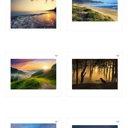
❤
❤
❤
❤