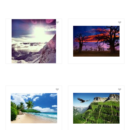
❤
❤
❤
❤