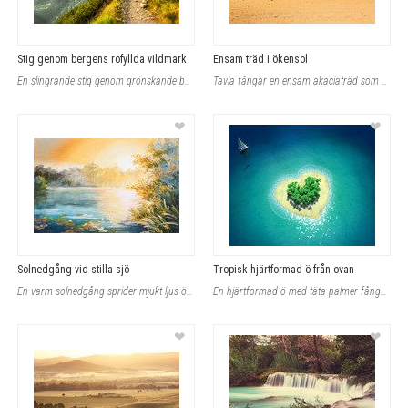
Stig genom bergens rofyllda vildmark
Ensam träd i ökensol
En slingrande stig genom grönskande buskar och klippor leder ögat mot höga, robu
Tavla fångar en ensam akaciaträd som står stolt mitt i det vidsträckta ökenlands
❤
❤
Solnedgång vid stilla sjö
Tropisk hjärtformad ö från ovan
En varm solnedgång sprider mjukt ljus över en spegelblank sjö med lövträd och va
En hjärtformad ö med täta palmer fångas i en stilla drönarvy över turkost, klart
❤
❤