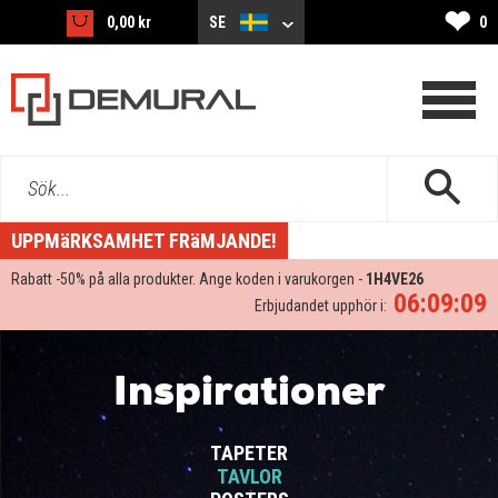
❤
0,00 kr
SE
0
Sök...
UPPMäRKSAMHET FRäMJANDE!
Rabatt -
50%
på alla produkter. Ange koden i varukorgen -
1H4VE26
06:09:08
Erbjudandet upphör i:
Inspirationer
TAPETER
TAVLOR