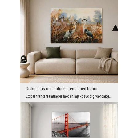
Diskret ljus och naturligt tema med tranor
Ett par tranor framträder mot en mjukt suddig växtbakgrund där varma nyanser av brunt och beige b...