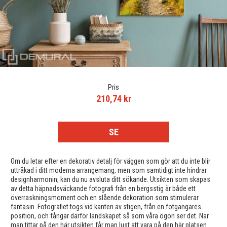
Pris
210,74 kr
SE
Om du letar efter en dekorativ detalj för väggen som gör att du inte blir
uttråkad i ditt moderna arrangemang, men som samtidigt inte hindrar
designharmonin, kan du nu avsluta ditt sökande. Utsikten som skapas
av detta häpnadsväckande fotografi från en bergsstig är både ett
överraskningsmoment och en slående dekoration som stimulerar
fantasin. Fotografiet togs vid kanten av stigen, från en fotgängares
position, och fångar därför landskapet så som våra ögon ser det. När
man tittar på den här utsikten får man lust att vara på den här platsen