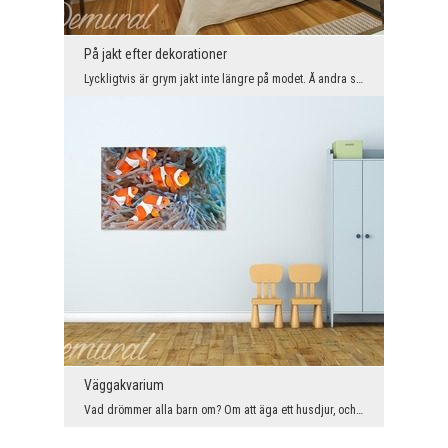
På jakt efter dekorationer
Lyckligtvis är grym jakt inte längre på modet. Å andra sidan är modet för afrikanska inredningsti...
Väggakvarium
Vad drömmer alla barn om? Om att äga ett husdjur, och bäst av allt, en av de mest kända i "teckni...