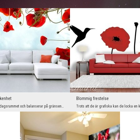
ikenhet
Blommig frestelse
De tittar in i vardagsrummet och balanserar på gränsen mellan vänligt intresse och nyfikenhet. Me...