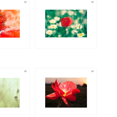
❤
❤
❤
❤