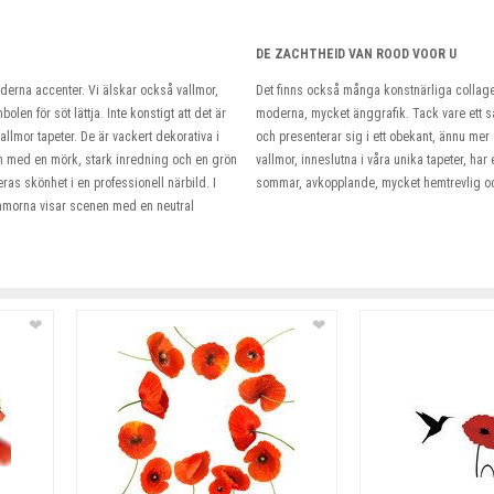
DE ZACHTHEID VAN ROOD VOOR U
derna accenter. Vi älskar också vallmor,
Det finns också många konstnärliga collage 
n för söt lättja. Inte konstigt att det är
moderna, mycket änggrafik. Tack vare ett så
allmor tapeter. De är vackert dekorativa i
och presenterar sig i ett obekant, ännu mer d
on med en mörk, stark inredning och en grön
vallmor, inneslutna i våra unika tapeter, ha
ras skönhet i en professionell närbild. I
sommar, avkopplande, mycket hemtrevlig och
ommorna visar scenen med en neutral
❤
❤