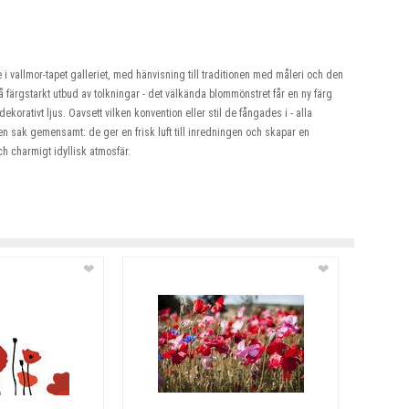
i vallmor-tapet galleriet, med hänvisning till traditionen med måleri och den
 färgstarkt utbud av tolkningar - det välkända blommönstret får en ny färg
ekorativt ljus. Oavsett vilken konvention eller stil de fångades i - alla
r en sak gemensamt: de ger en frisk luft till inredningen och skapar en
 charmigt idyllisk atmosfär.
❤
❤