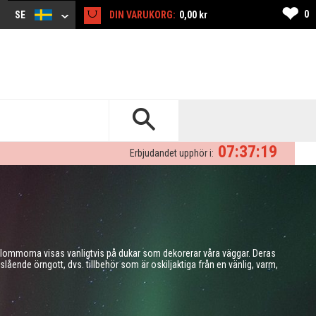
❤
0
SE
DIN VARUKORG:
0,00 kr
07:37:17
Erbjudandet upphör i:
 blommorna visas vanligtvis på dukar som dekorerar våra väggar. Deras
slående örngott, dvs. tillbehör som är oskiljaktiga från en vänlig, varm,