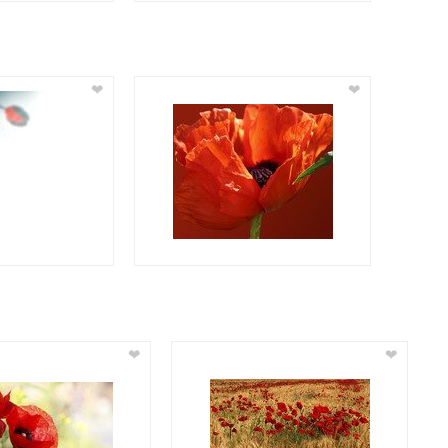
❤
❤
❤
❤