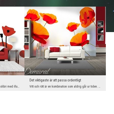
Det viktigaste är att passa ordentligt
Trots att de är grafiska kan de locka en kolibri med illusionen av en söt doft! Blommor med inten...
Vitt och rött är en kombination som aldrig går ur tiden. I vår tolkning spelar den vallmo, mycket...