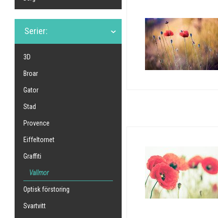
Serier:
3D
Broar
Gator
Stad
Provence
Eiffeltornet
Graffiti
Vallmor
Optisk förstoring
Svartvitt