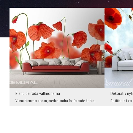
Bland de röda vallmonerna
Dekorativ nyf
Vissa blommar redan, medan andra fortfarande är blomknoppar. Tack vare detta får hela inredningen...