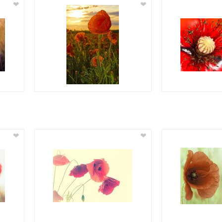
❤
❤
❤
❤