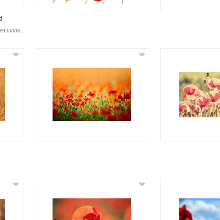
d
Ljusa och livfulla röda vallmoblommor med tunna stjälkar framhävs tydligt på en
❤
❤
❤
❤