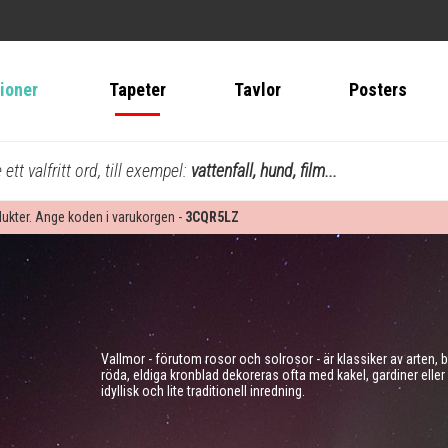
tioner
Tapeter
Tavlor
Posters
ett valfritt ord, till exempel:
vattenfall, hund, film...
dukter. Ange koden i varukorgen -
3CQR5LZ
Vallmor - förutom rosor och solrosor - är klassiker av arten,
röda, eldiga kronblad dekoreras ofta med kakel, gardiner eller 
idyllisk och lite traditionell inredning.