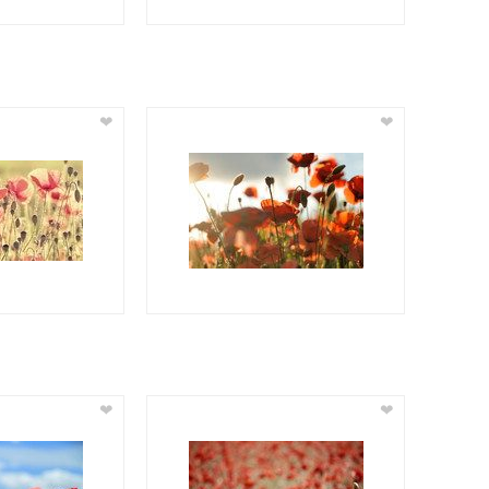
❤
❤
❤
❤