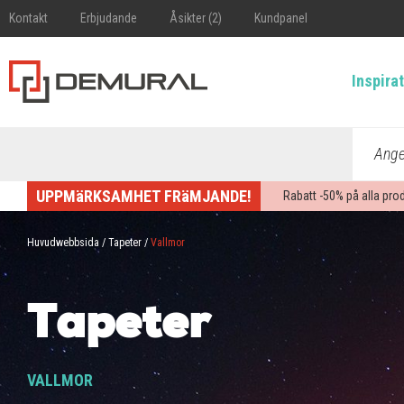
Kontakt
Erbjudande
Åsikter (2)
Kundpanel
Inspira
Ange 
UPPMäRKSAMHET FRäMJANDE!
Rabatt -
50%
på alla pro
Huvudwebbsida
/
Tapeter
/
Vallmor
Tapeter
VALLMOR