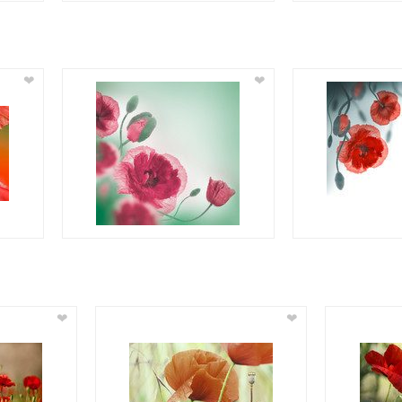
❤
❤
❤
❤