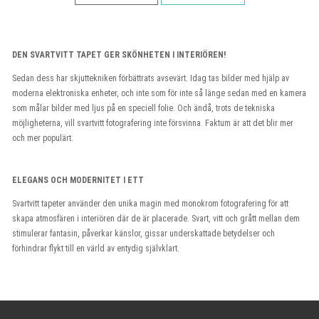
DEN SVARTVITT TAPET GER SKÖNHETEN I INTERIÖREN!
Sedan dess har skjuttekniken förbättrats avsevärt. Idag tas bilder med hjälp av
moderna elektroniska enheter, och inte som för inte så länge sedan med en kamera
som målar bilder med ljus på en speciell folie. Och ändå, trots de tekniska
möjligheterna, vill svartvitt fotografering inte försvinna. Faktum är att det blir mer
och mer populärt.
ELEGANS OCH MODERNITET I ETT
Svartvitt tapeter använder den unika magin med monokrom fotografering för att
skapa atmosfären i interiören där de är placerade. Svart, vitt och grått mellan dem
stimulerar fantasin, påverkar känslor, gissar underskattade betydelser och
förhindrar flykt till en värld av entydig självklart.