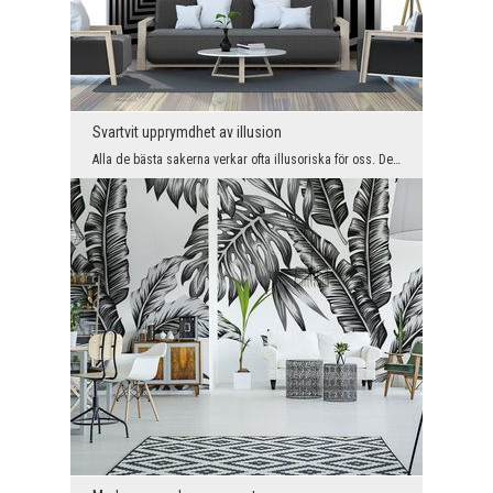
Svartvit upprymdhet av illusion
Alla de bästa sakerna verkar ofta illusoriska för oss. Det behöver inte vara så, men ibland vill ...