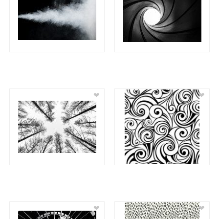
❤
❤
❤
❤