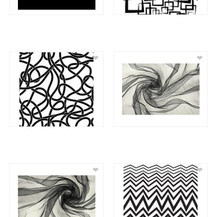
❤
❤
❤
❤