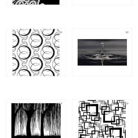
❤
❤
❤
❤