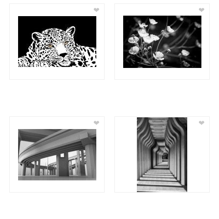
❤
❤
❤
❤