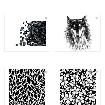
❤
❤
❤
❤