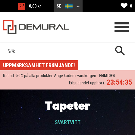
❤
0,00 kr
SE
0
Sök...
UPPMäRKSAMHET FRäMJANDE!
Rabatt -
50%
på alla produkter. Ange koden i varukorgen -
N4MI0F4
23:54:33
Erbjudandet upphör i:
Tapeter
SVARTVITT