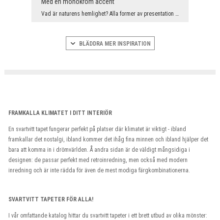
Med en monokrom accent
Vad är naturens hemlighet? Alla former av presentation ger extraordinära fördelar. Det spelar ing...
BLÄDDRA MER INSPIRATION
FRAMKALLA KLIMATET I DITT INTERIÖR
En svartvitt tapet fungerar perfekt på platser där klimatet är viktigt - ibland
framkallar det nostalgi, ibland kommer det ihåg fina minnen och ibland hjälper det
bara att komma in i drömvärlden. Å andra sidan är de väldigt mångsidiga i
designen: de passar perfekt med retroinredning, men också med modern
inredning och är inte rädda för även de mest modiga färgkombinationerna.
SVARTVITT TAPETER FÖR ALLA!
I vår omfattande katalog hittar du svartvitt tapeter i ett brett utbud av olika mönster: