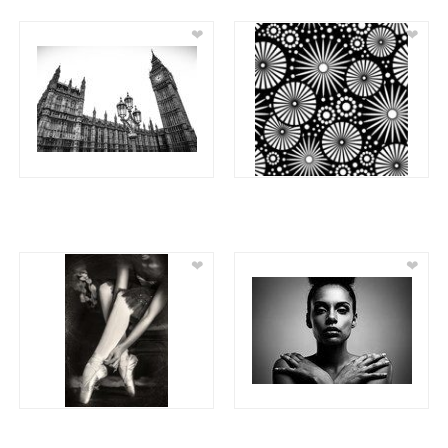
❤
❤
❤
❤