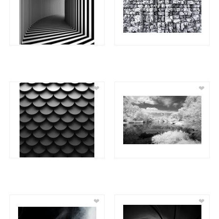
❤
❤
❤
❤