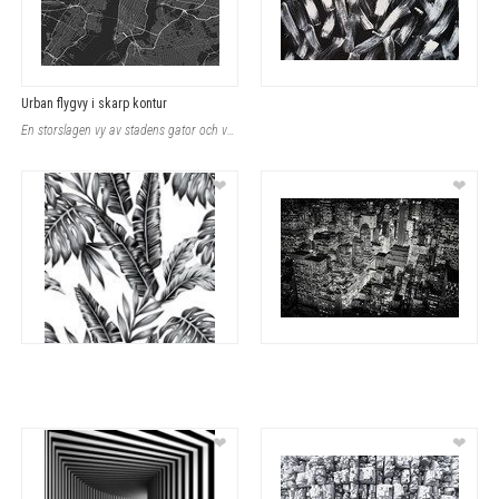
Urban flygvy i skarp kontur
En storslagen vy av stadens gator och vattenområde, noggrant framställd som en d
❤
❤
❤
❤