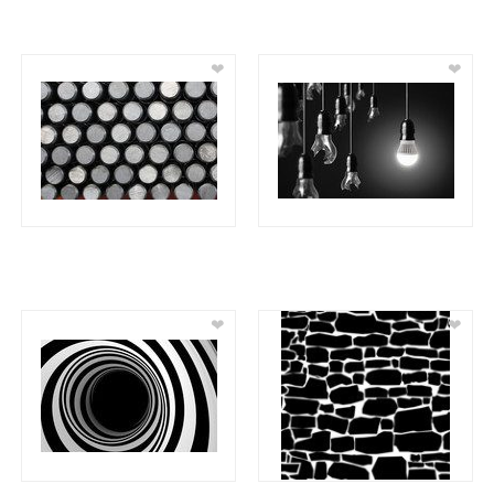
❤
❤
❤
❤