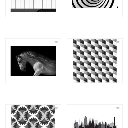
❤
❤
❤
❤