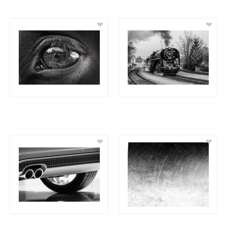
❤
❤
❤
❤