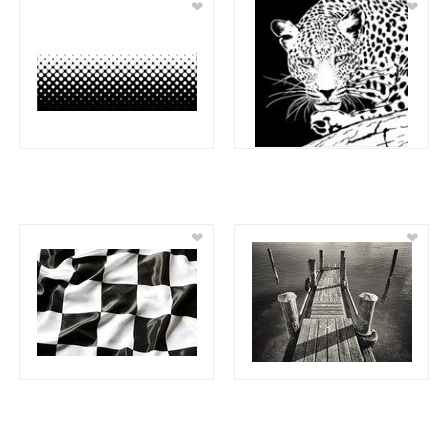
❤
❤
❤
❤