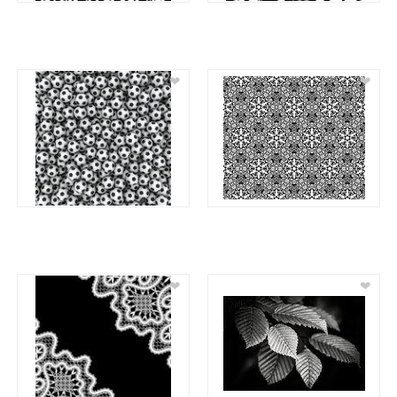
❤
❤
❤
❤