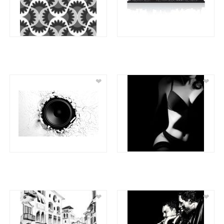
❤
❤
❤
❤