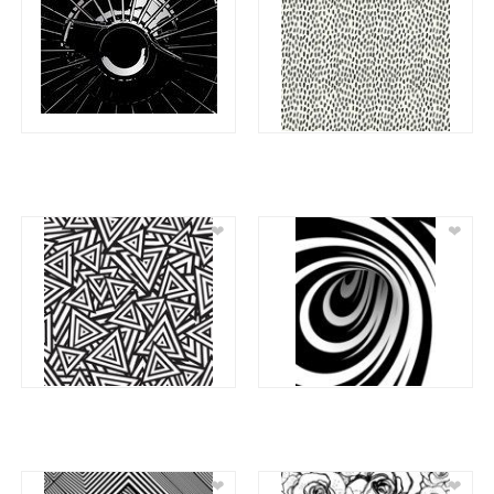
❤
❤
❤
❤