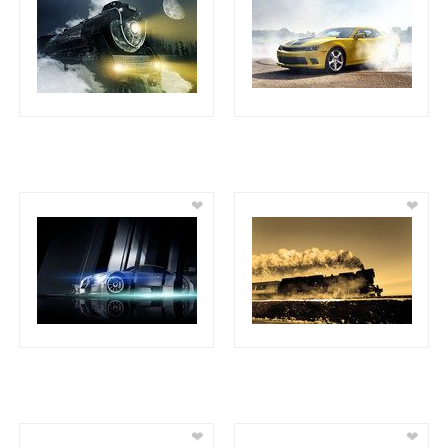
❤
❤
❤
❤