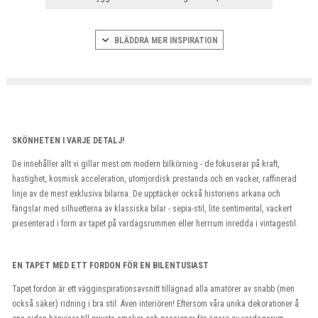
BLÄDDRA MER INSPIRATION
SKÖNHETEN I VARJE DETALJ!
De innehåller allt vi gillar mest om modern bilkörning - de fokuserar på kraft,
hastighet, kosmisk acceleration, utomjordisk prestanda och en vacker, raffinerad
linje av de mest exklusiva bilarna. De upptäcker också historiens arkana och
fängslar med silhuetterna av klassiska bilar - sepia-stil, lite sentimental, vackert
presenterad i form av tapet på vardagsrummen eller herrrum inredda i vintagestil.
EN TAPET MED ETT FORDON FÖR EN BILENTUSIAST
Tapet fordon är ett vägginspirationsavsnitt tillägnad alla amatörer av snabb (men
också säker) ridning i bra stil. Även interiören! Eftersom våra unika dekorationer å