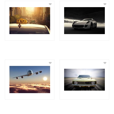
❤
❤
❤
❤