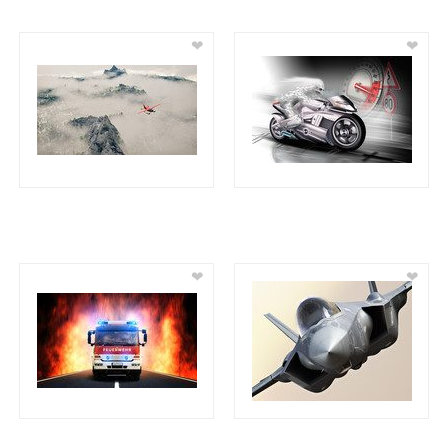
❤
❤
❤
❤