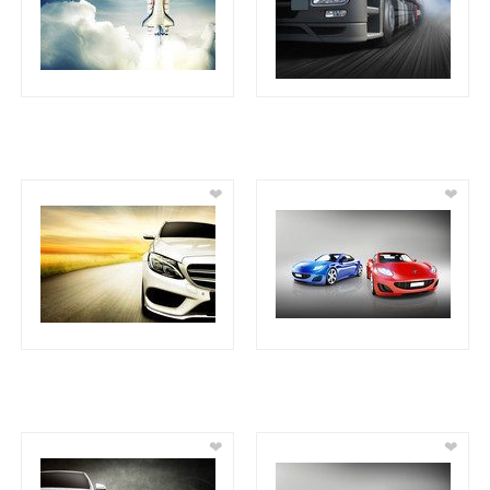
❤
❤
❤
❤