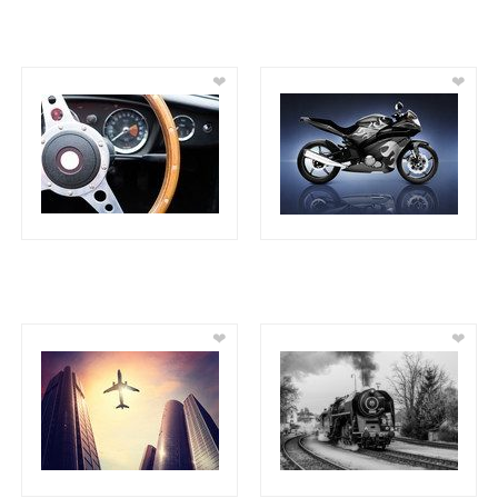
❤
❤
❤
❤