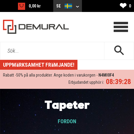
❤
0,00 kr
SE
0
Sök...
UPPMäRKSAMHET FRäMJANDE!
Rabatt -
50%
på alla produkter. Ange koden i varukorgen -
N4MI0F4
08:39:27
Erbjudandet upphör i:
Tapeter
FORDON