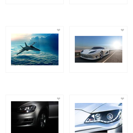
❤
❤
❤
❤