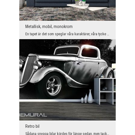
Metallisk, mobil, monokrom
En tapet är det som speglar våra karaktärer, våra tycke och smakämnen. Om du är ett fan, en känna...
Retro bil
Sådana snygga bilar kördes för länge sedan, men tack vare den här väggdekorationen kan de parkera...