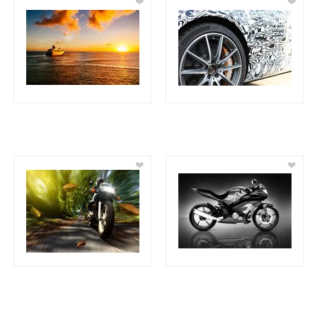
❤
❤
❤
❤