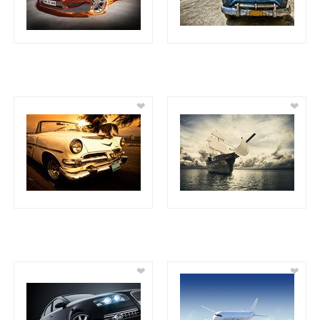
❤
❤
❤
❤