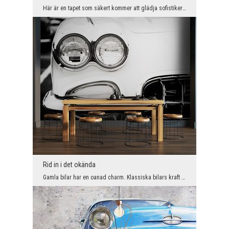
Här är en tapet som säkert kommer att glädja sofistikerade skönhetskännare. Dess elegans, stil oc...
Rid in i det okända
Gamla bilar har en oanad charm. Klassiska bilars kraft ligger inte bara i deras utseende utan ock...