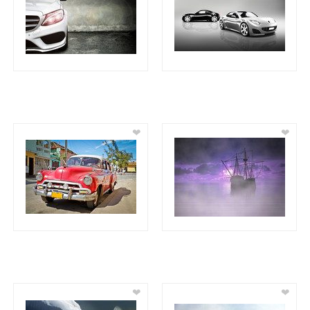
❤
❤
❤
❤