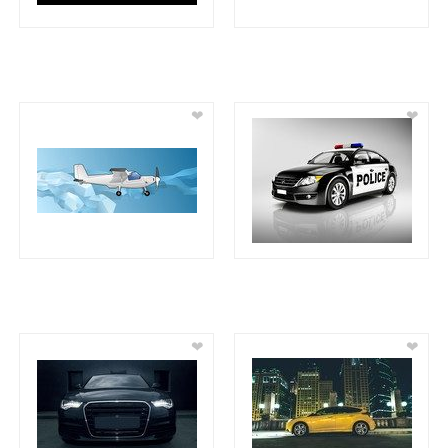
❤
❤
❤
❤