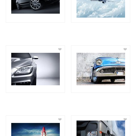
❤
❤
❤
❤