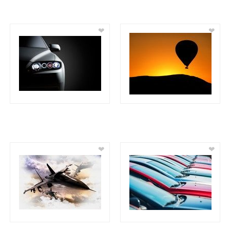
❤
❤
❤
❤