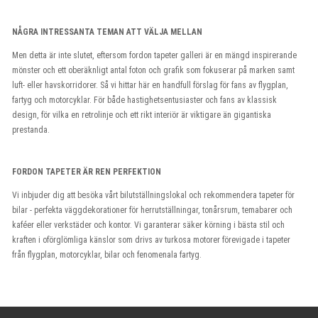
NÅGRA INTRESSANTA TEMAN ATT VÄLJA MELLAN
Men detta är inte slutet, eftersom fordon tapeter galleri är en mängd inspirerande
mönster och ett oberäknligt antal foton och grafik som fokuserar på marken samt
luft- eller havskorridorer. Så vi hittar här en handfull förslag för fans av flygplan,
fartyg och motorcyklar. För både hastighetsentusiaster och fans av klassisk
design, för vilka en retrolinje och ett rikt interiör är viktigare än gigantiska
prestanda.
FORDON TAPETER ÄR REN PERFEKTION
Vi inbjuder dig att besöka vårt bilutställningslokal och rekommendera tapeter för
bilar - perfekta väggdekorationer för herrutställningar, tonårsrum, temabarer och
kaféer eller verkstäder och kontor. Vi garanterar säker körning i bästa stil och
kraften i oförglömliga känslor som drivs av turkosa motorer förevigade i tapeter
från flygplan, motorcyklar, bilar och fenomenala fartyg.