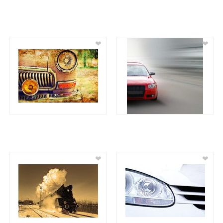
❤
❤
❤
❤