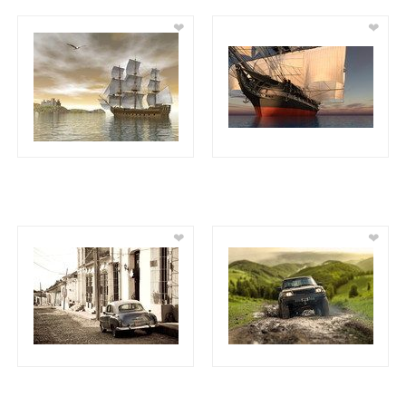
❤
❤
❤
❤