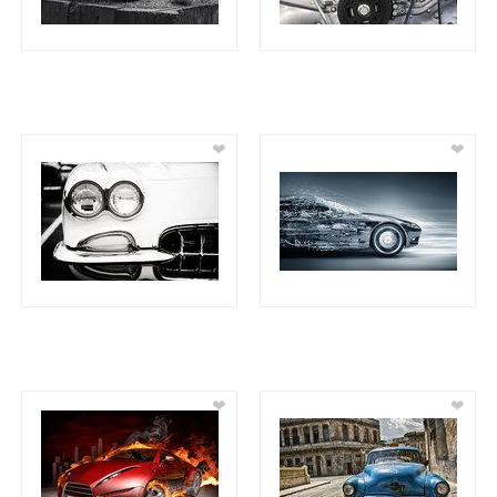
❤
❤
❤
❤