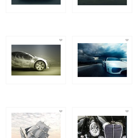
❤
❤
❤
❤