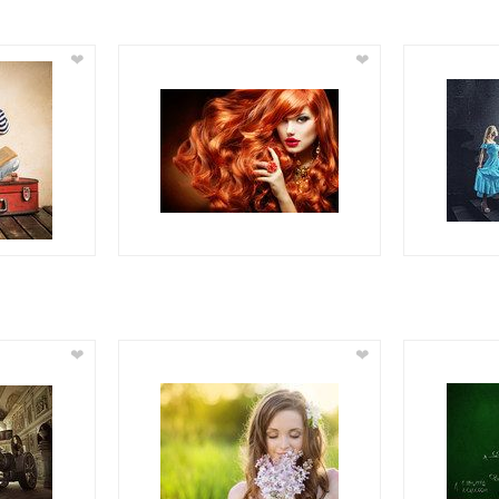
❤
❤
❤
❤