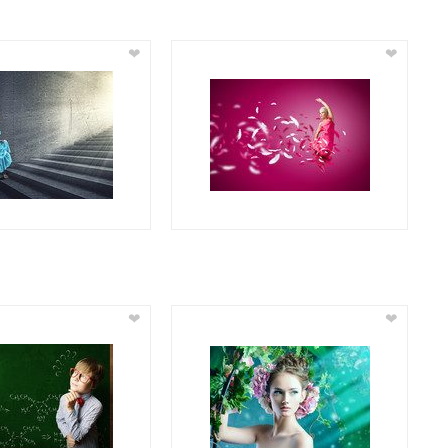
❤
❤
❤
❤