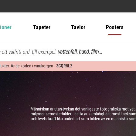
tioner
Tapeter
Tavlor
Posters
ett valfritt ord, till exempel:
vattenfall, hund, film...
dukter. Ange koden i varukorgen -
3CQR5LZ
Människan är utan tvekan det vanligaste fotografiska motivet
miljoner semesterbilder - detta är samtidigt det mest tacksam
och livets kraft lika underbart som bilden av en människa som