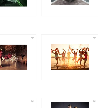
❤
❤
❤
❤