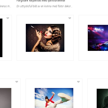
Färgstark vårporträtt med fjärilsdrömmar
En harmonisk ton av mjuk akvarell kombineras med livfulla färgstänk som fångar e
En uttrycksfull bild av en kvinna med flätor dekorerade med blommor och fjärilsi
❤
❤
❤
❤