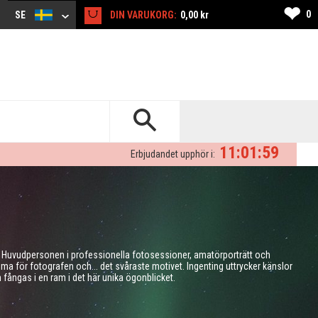
❤
0
SE
DIN VARUKORG:
0,00 kr
11:01:58
Erbjudandet upphör i:
. Huvudpersonen i professionella fotosessioner, amatörporträtt och
ma för fotografen och... det svåraste motivet. Ingenting uttrycker känslor
 fångas i en ram i det här unika ögonblicket.