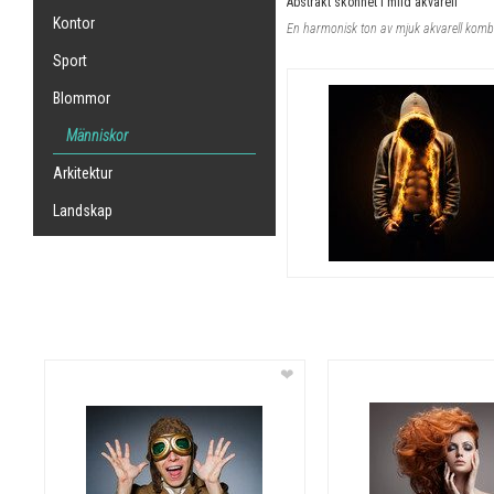
Abstrakt skönhet i mild akvarell
Kontor
Sport
Blommor
Människor
Arkitektur
Landskap
❤