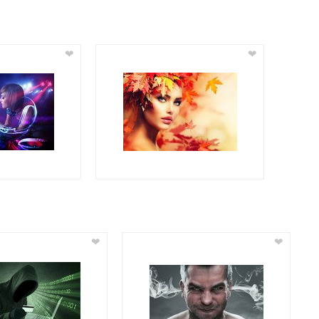
❤
❤
❤
❤