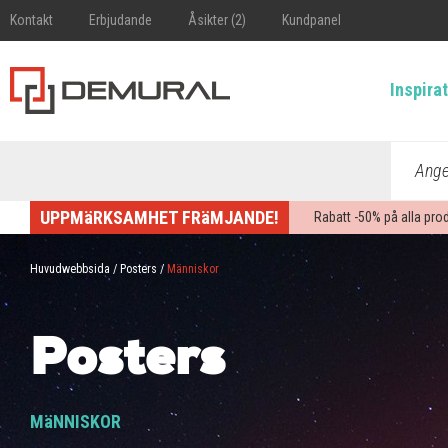
Kontakt
Erbjudande
Åsikter (2)
Kundpanel
Inspira
Ange 
UPPMäRKSAMHET FRäMJANDE!
Rabatt -
50%
på alla pro
Huvudwebbsida
/
Posters
/
Människor
Posters
MäNNISKOR