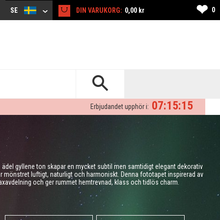
❤
0
SE
DIN VARUKORG:
0,00 kr
07:15:14
Erbjudandet upphör i:
en ädel gyllene ton skapar en mycket subtil men samtidigt elegant dekorativ
 mönstret luftigt, naturligt och harmoniskt. Denna fototapet inspirerad av
elaxavdelning och ger rummet hemtrevnad, klass och tidlös charm.