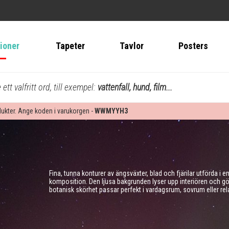
tioner
Tapeter
Tavlor
Posters
ett valfritt ord, till exempel:
vattenfall, hund, film...
dukter. Ange koden i varukorgen -
WWMYYH3
Fina, tunna konturer av ängsväxter, blad och fjärilar utförda i 
komposition. Den ljusa bakgrunden lyser upp interiören och gör
botanisk skörhet passar perfekt i vardagsrum, sovrum eller r