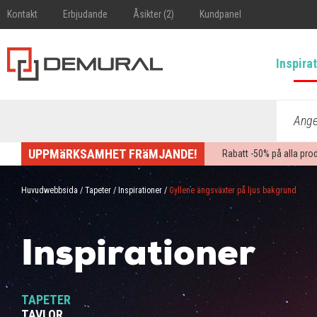
Kontakt
Erbjudande
Åsikter (2)
Kundpanel
Inspira
Ange 
UPPMäRKSAMHET FRäMJANDE!
Rabatt -
50%
på alla pro
Huvudwebbsida
/
Tapeter
/
Inspirationer
/
Gyllene ängsväxter på ljus bakgrund
Inspirationer
TAPETER
TAVLOR