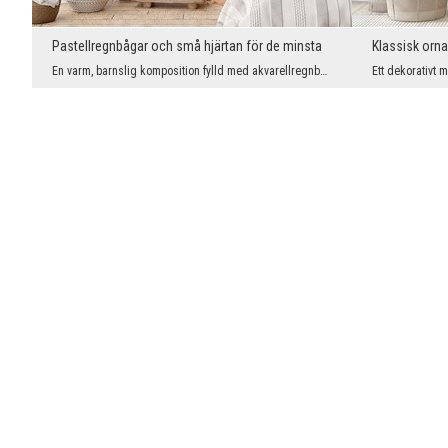
Pastellregnbågar och små hjärtan för de minsta
Klassisk orna
En varm, barnslig komposition fylld med akvarellregnbågar, små solar, moln och hjärtan skapar ett...