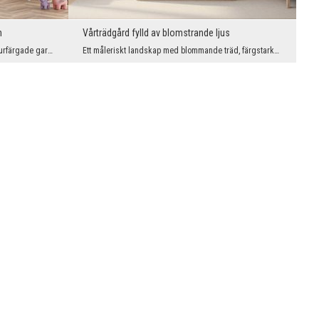
n
Vårträdgård fylld av blomstrande ljus
Ett magiskt rum fyllt av höga fönster, purpurfärgade gardiner och det varma ljuset från den nedgå...
Ett måleriskt landskap med blommande träd, färgstarka blommor och mjukt ljus påminner om en sagot...