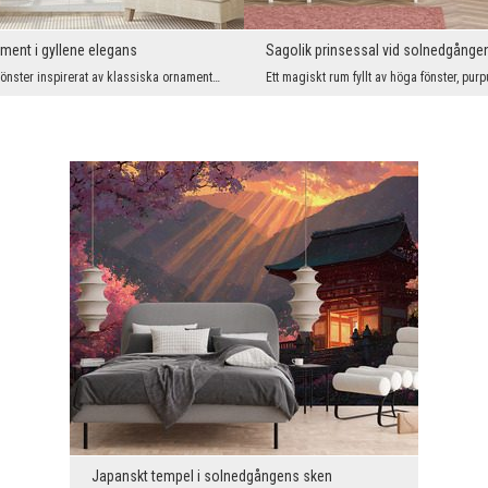
ment i gyllene elegans
Sagolik prinsessal vid solnedgånge
Ett dekorativt mönster inspirerat av klassiska ornament skapar en tidlös inredning med en elegant...
Japanskt tempel i solnedgångens sken