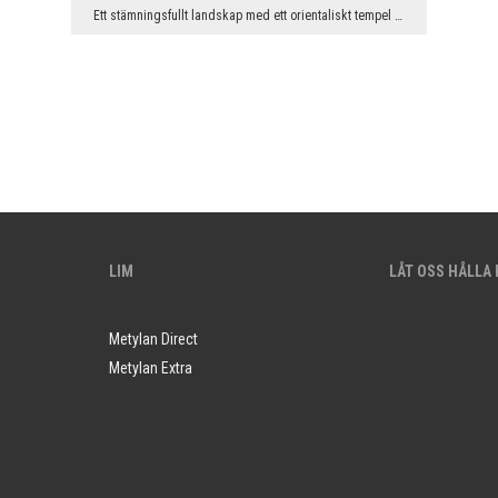
Ett stämningsfullt landskap med ett orientaliskt tempel omgivet av blommande träd fascinerar med ...
LIM
LÅT OSS HÅLLA
Metylan Direct
Metylan Extra