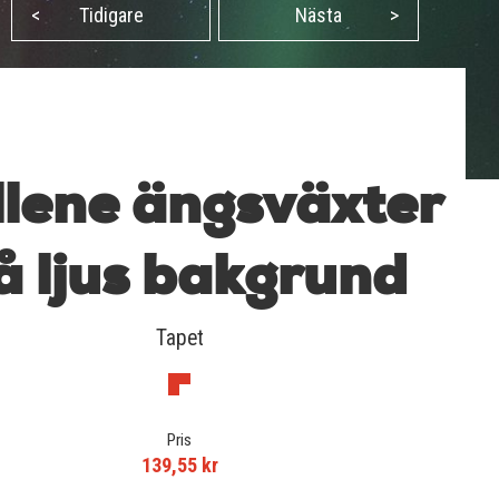
<
Tidigare
Nästa
>
llene ängsväxter
å ljus bakgrund
Tapet
Pris
139,55 kr