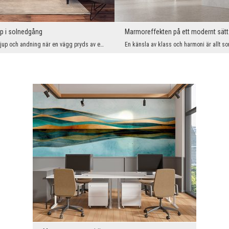
p i solnedgång
Marmoreffekten på ett modernt sätt
En interiör får djup och andning när en vägg pryds av ett monumentalt panorama av berg som badar ...