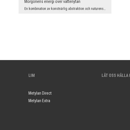
Morgonens energi över vattenytan
En kombination av konstnärlig abstraktion och naturens färger skapar en unik känsla av djup och d...
LIM
LÅT OSS HÅLLA
Metylan Direct
Metylan Extra