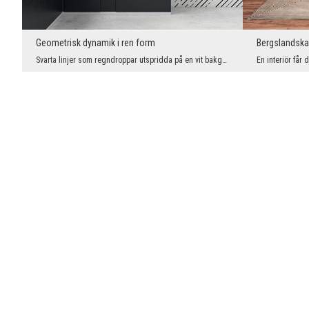
Geometrisk dynamik i ren form
Bergslandska
Svarta linjer som regndroppar utspridda på en vit bakgrund - detta otydliga, rytmiska mönster är ...