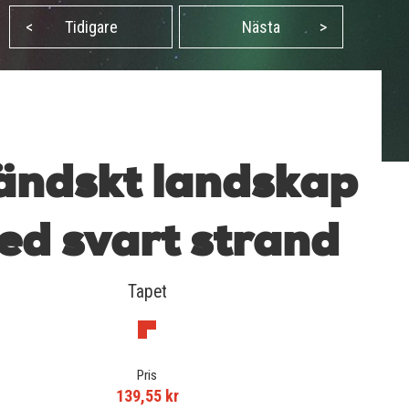
<
Tidigare
Nästa
>
ländskt landskap
ed svart strand
Tapet
Pris
139,55 kr