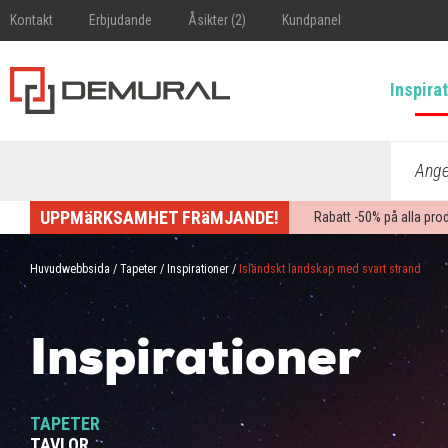
Kontakt
Erbjudande
Åsikter (2)
Kundpanel
Inspira
Ange 
UPPMäRKSAMHET FRäMJANDE!
Rabatt -
50%
på alla pro
Huvudwebbsida
/
Tapeter
/
Inspirationer
/
Isländskt landskap med svart strand
Inspirationer
TAPETER
TAVLOR