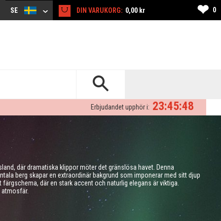
❤
0
SE
DIN VARUKORG:
0,00 kr
23:45:47
Erbjudandet upphör i:
 Island, där dramatiska klippor möter det gränslösa havet. Denna
tala berg skapar en extraordinär bakgrund som imponerar med sitt djup
t färgschema, där en stark accent och naturlig elegans är viktiga.
 atmosfär.