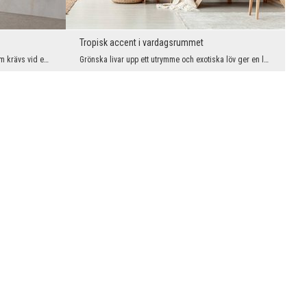
Tropisk accent i vardagsrummet
En känsla av klass och harmoni är allt som krävs vid en första anblick - en vägg täckt med ett su...
Grönska livar upp ett utrymme och exotiska löv ger en lugnande andedräkt av naturen. En väggmålni...