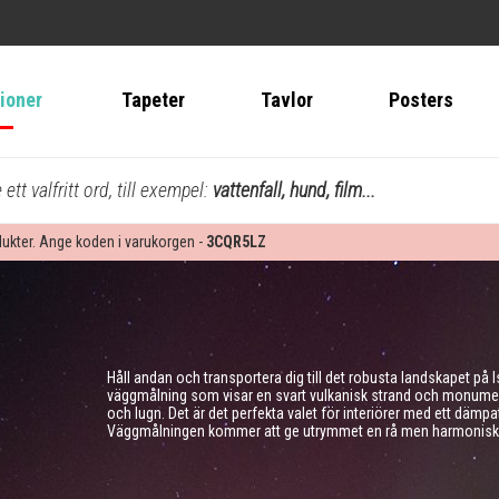
tioner
Tapeter
Tavlor
Posters
ett valfritt ord, till exempel:
vattenfall, hund, film...
dukter. Ange koden i varukorgen -
3CQR5LZ
Håll andan och transportera dig till det robusta landskapet på
väggmålning som visar en svart vulkanisk strand och monumen
och lugn. Det är det perfekta valet för interiörer med ett dämpa
Väggmålningen kommer att ge utrymmet en rå men harmonisk